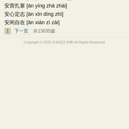
安营扎寨 [ān yíng zhā zhài]
安心定志 [ān xīn dìng zhì]
安闲自在 [ān xián zì zài]
1
下一页
共13035篇
Copyright © 2025 古诗词文学网 All Rights Reserved.