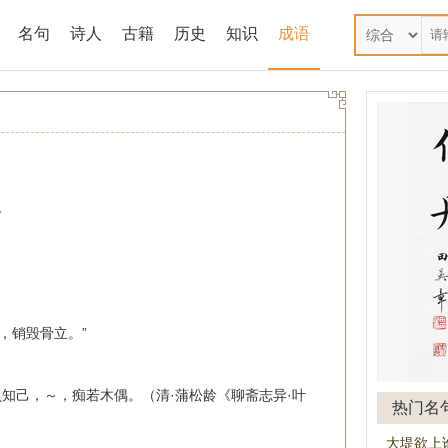
名句
诗人
古籍
历史
知识
成语
。
，销毁骨立。”
知己，～，痴若木偶。（清·蒲松龄《聊斋志异·叶
热门名
大堤欲上