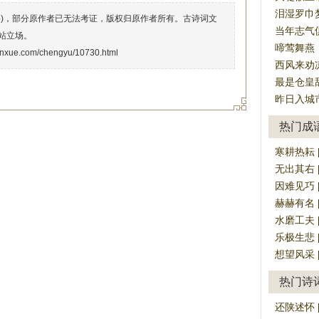
泪湿罗巾
络)，部分原作者已无法考证，版权归原作者所有。古诗词文
当年志气
站立场。
啼莺舞燕
enxue.com/chengyu/10730.html
西风来劝
最是仓皇
昨日入城
热门成
寒耕热耘 [h
无出其右 [w
因难见巧 [yī
赫赫有名 [h
水磨工夫 [sh
乐极生悲 [lè
想望风采 [xi
热门诗
还陕述怀 