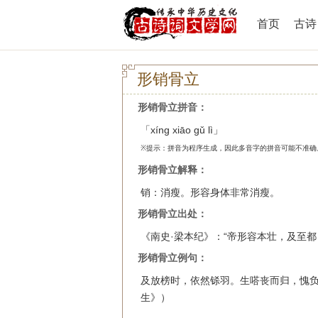
首页
古诗
形销骨立
形销骨立拼音：
「xíng xiāo gǔ lì」
※提示：拼音为程序生成，因此多音字的拼音可能不准确
形销骨立解释：
销：消瘦。形容身体非常消瘦。
形销骨立出处：
《南史·梁本纪》：“帝形容本壮，及至都
形销骨立例句：
及放榜时，依然铩羽。生嗒丧而归，愧负
生》）