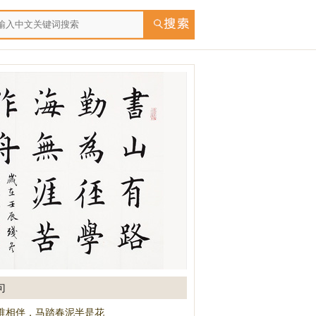
句
谁相伴，马踏春泥半是花