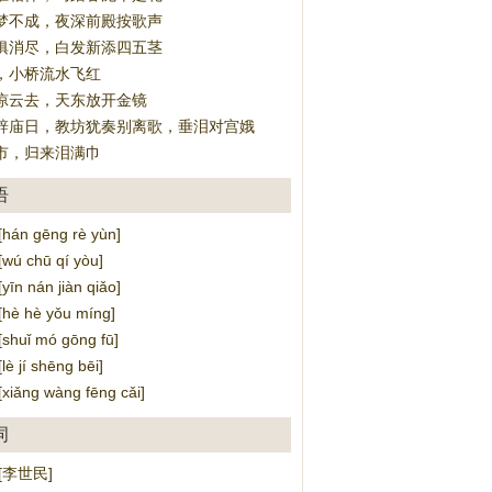
梦不成，夜深前殿按歌声
俱消尽，白发新添四五茎
，小桥流水飞红
凉云去，天东放开金镜
辞庙日，教坊犹奏别离歌，垂泪对宫娥
市，归来泪满巾
语
án gēng rè yùn]
ú chū qí yòu]
n nán jiàn qiǎo]
è hè yǒu míng]
uǐ mó gōng fū]
 jí shēng bēi]
ǎng wàng fēng cǎi]
词
[李世民]