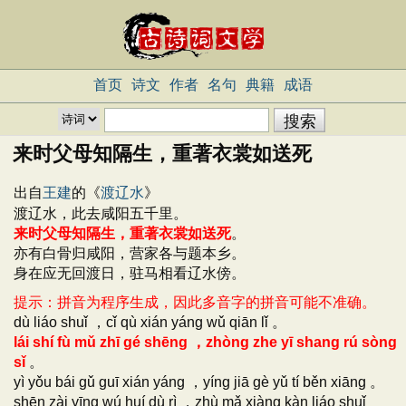
首页
诗文
作者
名句
典籍
成语
来时父母知隔生，重著衣裳如送死
出自
王建
的《
渡辽水
》
渡辽水，此去咸阳五千里。
来时父母知隔生，重著衣裳如送死
。
亦有白骨归咸阳，营家各与题本乡。
身在应无回渡日，驻马相看辽水傍。
提示：拼音为程序生成，因此多音字的拼音可能不准确。
dù liáo shuǐ ，cǐ qù xián yáng wǔ qiān lǐ 。
lái shí fù mǔ zhī gé shēng ，zhòng zhe yī shang rú sòng
sǐ
。
yì yǒu bái gǔ guī xián yáng ，yíng jiā gè yǔ tí běn xiāng 。
shēn zài yīng wú huí dù rì ，zhù mǎ xiàng kàn liáo shuǐ