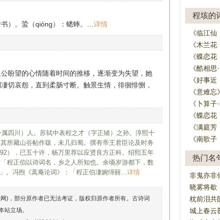
程垓的
）。蛩（qióng）：蟋蟀。…
详情
《临江仙
《木兰花
《蝶恋花
《酷相思
人公盼望的心情随着时间的推移，逐渐变为失望，她
《好事近
到凄切哀怨，直到柔肠寸断。触景生情，徘徊悱恻，
《意难忘
《卜算子
《蝶恋花
《满庭芳
今属四川）人。苏轼中表程之才（字正辅）之孙。淳熙十
《南歌子
游为其所藏山谷帖作跋，未几归蜀。撰有帝王君臣论及时务
192），已五十许，杨万里荐以应贤良方正科。绍熙五年
热门名
，谓「程正伯以诗词名，乡之人所知也。余顷岁游都下，数
」。冯煦《蒿庵论词》：「程正伯凄婉绵丽…
详情
非鬼亦非
晓雾将歇
联网)，部分原作者已无法考证，版权归原作者所有。古诗词
枕前泪共
本站立场。
城上春云