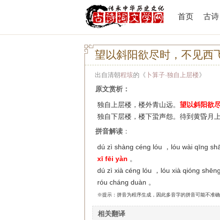
首页
古诗
望以斜阳欲尽时，不见西
出自清朝
程垓
的《
卜算子·独自上层楼
》
原文赏析：
独自上层楼，楼外青山远。
望以斜阳欲
独自下层楼，楼下蛩声怨。待到黄昏月
拼音解读
：
dú zì shàng céng lóu ，lóu wài qīng s
xī fēi yàn
。
dú zì xià céng lóu ，lóu xià qióng shē
róu cháng duàn 。
※提示：拼音为程序生成，因此多音字的拼音可能不准确
相关翻译