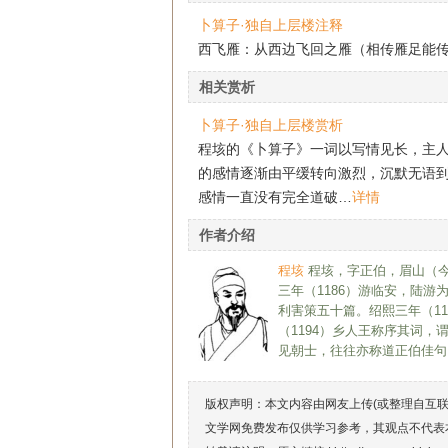
卜算子·独自上层楼注释
西飞雁：从西边飞回之雁（相传雁足能传书
相关赏析
卜算子·独自上层楼赏析
程垓的《卜算子》一词以写情见长，主
的感情逐渐由平缓转向激烈，沉默无语
感情一直没有完全道破…
详情
作者介绍
程垓
程垓，字正伯，眉山（
三年（1186）游临安，陆
利害策五十篇。绍熙三年（1
（1194）乡人王称序其词
见朝士，往往亦称道正伯佳句
版权声明：本文内容由网友上传(或整理自互
文学网免费发布仅供学习参考，其观点不代表