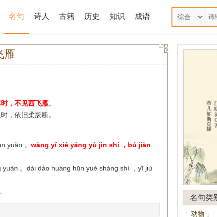
名句
诗人
古籍
历史
知识
成语
飞雁
尽时，不见西飞雁
。
上时，依旧柔肠断。
hān yuǎn 。
wàng yǐ xié yáng yù jìn shí ，bú jiàn
ng yuàn 。dài dào huáng hūn yuè shàng shí ，yī jiù
。
名句类
动物
「
」