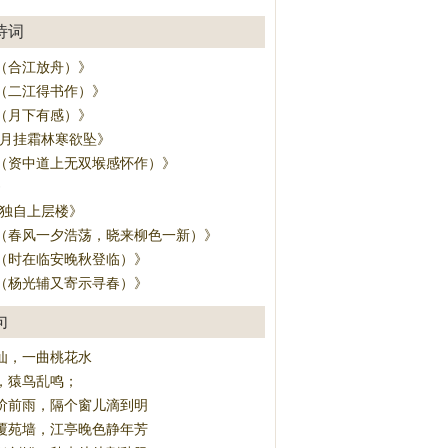
诗词
（合江放舟）》
（二江得书作）》
（月下有感）》
·月挂霜林寒欲坠》
（资中道上无双堠感怀作）》
》
·独自上层楼》
（春风一夕浩荡，晓来柳色一新）》
（时在临安晚秋登临）》
（杨光辅又寄示寻春）》
句
仙，一曲桃花水
，猿鸟乱鸣；
阶前雨，隔个窗儿滴到明
覆苑墙，江亭晚色静年芳