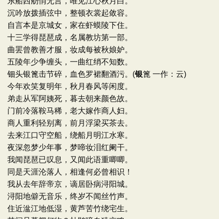
东船西舫悄无言，唯见江心秋月白。
沉吟放拨插弦中，整顿衣裳起敛容。
自言本是京城女，家在虾蟆陵下住。
十三学得琵琶成，名属教坊第一部。
曲罢曾教善才服，妆成每被秋娘妒。
五陵年少争缠头，一曲红绡不知数。
钿头银篦击节碎，血色罗裙翻酒污。(
银
篦 一作：云)
今年欢笑复明年，秋月春风等闲度。
弟走从军阿姨死，暮去朝来颜色故。
门前冷落鞍马稀，老大嫁作商人妇。
商人重利轻别离，前月浮梁买茶去。
去来江口守空船，绕船月明江水寒。
夜深忽梦少年事，梦啼妆泪红阑干。
我闻琵琶已叹息，又闻此语重唧唧。
同是天涯沦落人，相逢何必曾相识！
我从去年辞帝京，谪居卧病浔阳城。
浔阳地僻无音乐，终岁不闻丝竹声。
住近湓江地低湿，黄芦苦竹绕宅生。