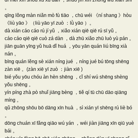
。
qīng lǒng màn niǎn mò fù tiāo ，chū wéi 《ní shang 》hòu
《liù yāo 》（liù yāo yī zuò ：lǜ yāo ）。
dà xián cáo cáo rú jí yǔ ，xiǎo xián qiē qiē rú sī yǔ 。
cáo cáo qiē qiē cuò zá dàn ，dà zhū xiǎo zhū luò yù pán 。
jiān guān yīng yǔ huā dǐ huá ，yōu yān quán liú bīng xià
nán 。
bīng quán lěng sè xián níng jué ，níng jué bú tōng shēng
zàn xiē 。(zàn xiē yī zuò ：jiàn xiē )
bié yǒu yōu chóu àn hèn shēng ，cǐ shí wú shēng shèng
yǒu shēng 。
yín píng zhà pò shuǐ jiāng bèng ，tiě qí tū chū dāo qiāng
míng 。
qǔ zhōng shōu bō dāng xīn huà ，sì xián yī shēng rú liè bó
。
dōng chuán xī fǎng qiāo wú yán ，wéi jiàn jiāng xīn qiū yuè
bái 。