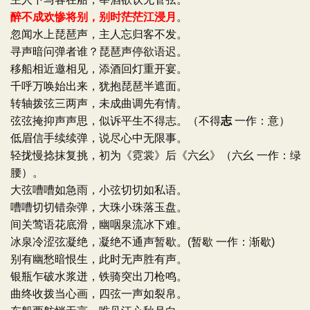
醉不成欢惨将别，别时茫茫江浸月
。
忽闻水上琵琶声，主人忘归客不发。
寻声暗问弹者谁？琵琶声停欲语迟。
移船相近邀相见，添酒回灯重开宴。
千呼万唤始出来，犹抱琵琶半遮面。
转轴拨弦三两声，未成曲调先有情。
弦弦掩抑声声思，似诉平生不得志。（不得
志
一作：意）
低眉信手续续弹，说尽心中无限事。
轻拢慢捻抹复挑，初为《霓裳》后《六幺》（六幺 一作：绿
腰）。
大弦嘈嘈如急雨，小弦切切如私语。
嘈嘈切切错杂弹，大珠小珠落玉盘。
间关莺语花底滑，幽咽泉流冰下难。
冰泉冷涩弦凝绝，凝绝不通声暂歇。(暂歇 一作：渐歇)
别有幽愁暗恨生，此时无声胜有声。
银瓶乍破水浆迸，铁骑突出刀枪鸣。
曲终收拨当心画，四弦一声如裂帛。