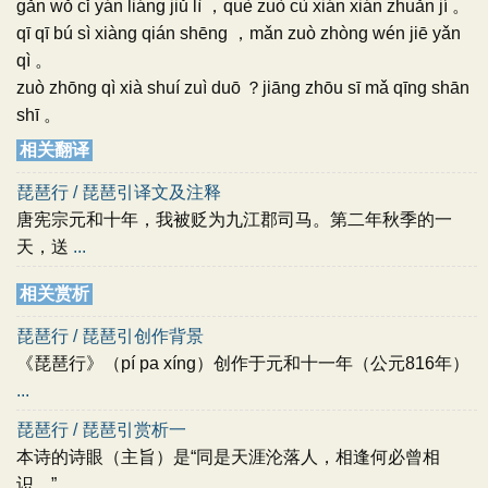
gǎn wǒ cǐ yán liáng jiǔ lì ，què zuò cù xián xián zhuǎn jí 。
qī qī bú sì xiàng qián shēng ，mǎn zuò zhòng wén jiē yǎn
qì 。
zuò zhōng qì xià shuí zuì duō ？jiāng zhōu sī mǎ qīng shān
shī 。
相关翻译
琵琶行 / 琵琶引译文及注释
唐宪宗元和十年，我被贬为九江郡司马。第二年秋季的一
天，送
...
相关赏析
琵琶行 / 琵琶引创作背景
《琵琶行》（pí pa xíng）创作于元和十一年（公元816年）
...
琵琶行 / 琵琶引赏析一
本诗的诗眼（主旨）是“同是天涯沦落人，相逢何必曾相
识。”
...