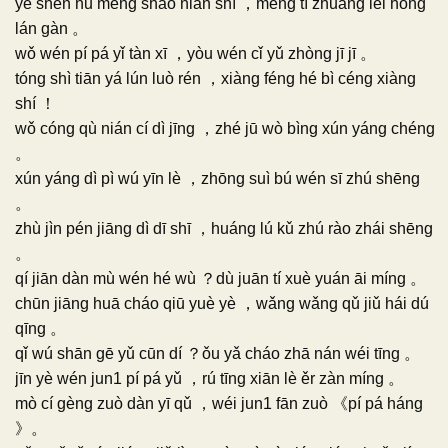
yè shēn hū mèng shǎo nián shì ，mèng tí zhuāng lèi hóng
lán gàn 。
wǒ wén pí pá yǐ tàn xī ，yòu wén cǐ yǔ zhòng jī jī 。
tóng shì tiān yá lún luò rén ，xiàng féng hé bì céng xiàng
shí ！
wǒ cóng qù nián cí dì jīng ，zhé jū wò bìng xún yáng chéng
。
xún yáng dì pì wú yīn lè ，zhōng suì bú wén sī zhú shēng
。
zhù jìn pén jiāng dì dī shī ，huáng lú kǔ zhú rào zhái shēng
。
qí jiān dàn mù wén hé wù ？dù juān tí xuè yuán āi míng 。
chūn jiāng huā cháo qiū yuè yè ，wǎng wǎng qǔ jiǔ hái dú
qīng 。
qǐ wú shān gē yǔ cūn dí ？ǒu yǎ cháo zhā nán wéi tīng 。
jīn yè wén jun1 pí pá yǔ ，rú tīng xiān lè ěr zàn míng 。
mò cí gèng zuò dàn yī qǔ ，wéi jun1 fān zuò 《pí pá háng
》。