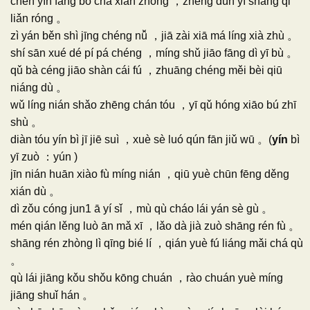
chén yín fàng bō chā xián zhōng ，zhěng dùn yī shang qǐ
liǎn róng 。
zì yán běn shì jīng chéng nǚ ，jiā zài xiā má líng xià zhù 。
shí sān xué dé pí pá chéng ，míng shǔ jiāo fāng dì yī bù 。
qǔ bà céng jiāo shàn cái fú ，zhuāng chéng měi bèi qiū
niáng dù 。
wǔ líng nián shǎo zhēng chán tóu ，yī qǔ hóng xiāo bú zhī
shù 。
diàn tóu yín bì jī jiē suì ，xuè sè luó qún fān jiǔ wū 。(
yín
bì
yī zuò ：yún )
jīn nián huān xiào fù míng nián ，qiū yuè chūn fēng děng
xián dù 。
dì zǒu cóng jun1 ā yí sǐ ，mù qù cháo lái yán sè gù 。
mén qián lěng luò ān mǎ xī ，lǎo dà jià zuò shāng rén fù 。
shāng rén zhòng lì qīng bié lí ，qián yuè fú liáng mǎi chá qù
。
qù lái jiāng kǒu shǒu kōng chuán ，rào chuán yuè míng
jiāng shuǐ hán 。