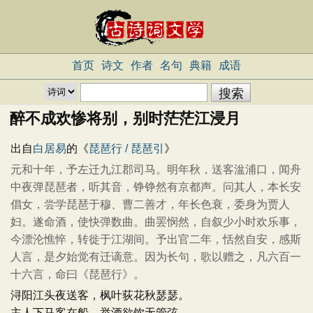
首页
诗文
作者
名句
典籍
成语
醉不成欢惨将别，别时茫茫江浸月
出自
白居易
的《
琵琶行 / 琵琶引
》
元和十年，予左迁九江郡司马。明年秋，送客湓浦口，闻舟
中夜弹琵琶者，听其音，铮铮然有京都声。问其人，本长安
倡女，尝学琵琶于穆、曹二善才，年长色衰，委身为贾人
妇。遂命酒，使快弹数曲。曲罢悯然，自叙少小时欢乐事，
今漂沦憔悴，转徙于江湖间。予出官二年，恬然自安，感斯
人言，是夕始觉有迁谪意。因为长句，歌以赠之，凡六百一
十六言，命曰《琵琶行》。
浔阳江头夜送客，枫叶荻花秋瑟瑟。
主人下马客在船，举酒欲饮无管弦。