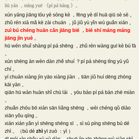
liù yán ，mìng yuē 《pí pá háng 》。
xún yáng jiāng tóu yè sòng kè ，fēng yè dí huā qiū sè sè 。
zhǔ rén xià mǎ kè zài chuán ，jǔ jiǔ yù yǐn wú guǎn xián 。
zuì bú chéng huān cǎn jiāng bié ，bié shí máng máng
jiāng jìn yuè
。
hū wén shuǐ shàng pí pá shēng ，zhǔ rén wàng guī kè bú fā
。
xún shēng àn wèn dàn zhě shuí ？pí pá shēng tíng yù yǔ
chí 。
yí chuán xiàng jìn yāo xiàng jiàn ，tiān jiǔ huí dēng zhòng
kāi yàn 。
qiān hū wàn huàn shǐ chū lái ，yóu bào pí pá bàn zhē miàn
。
zhuǎn zhóu bō xián sān liǎng shēng ，wèi chéng qǔ diào
xiān yǒu qíng 。
xián xián yǎn yì shēng shēng sī ，sì sù píng shēng bú dé
zhì 。（bú dé
zhì
yī zuò ：yì ）
dī méi xìn shǒu xù xù dàn ，shuō jìn xīn zhōng wú xiàn shì