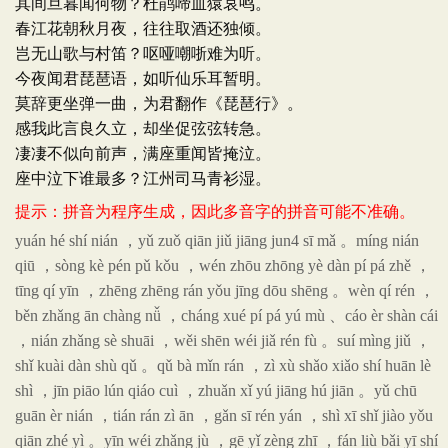
其间旦暮闻何物？杜鹃啼血猿哀鸣。
春江花朝秋月夜，往往取酒还独倾。
岂无山歌与村笛？呕哑嘲哳难为听。
今夜闻君琵琶语，如听仙乐耳暂明。
莫辞更坐弹一曲，为君翻作《琵琶行》。
感我此言良久立，却坐促弦弦转急。
凄凄不似向前声，满座重闻皆掩泣。
座中泣下谁最多？江州司马青衫湿。
提示：拼音为程序生成，因此多音字的拼音可能不准确。
yuán hé shí nián ，yǔ zuǒ qiān jiǔ jiāng jun4 sī mǎ 。míng nián
qiū ，sòng kè pén pǔ kǒu ，wén zhōu zhōng yè dàn pí pá zhě ，
tīng qí yīn ，zhēng zhēng rán yǒu jīng dōu shēng 。wèn qí rén ，
běn zhǎng ān chàng nǚ ，cháng xué pí pá yú mù 、cáo èr shàn cái
，nián zhǎng sè shuāi ，wěi shēn wéi jiǎ rén fù 。suí mìng jiǔ ，
shǐ kuài dàn shù qǔ 。qǔ bà mǐn rán ，zì xù shǎo xiǎo shí huān lè
shì ，jīn piāo lún qiáo cuì ，zhuǎn xǐ yú jiāng hú jiān 。yǔ chū
guān èr nián ，tián rán zì ān ，gǎn sī rén yán ，shì xī shǐ jiào yǒu
qiān zhé yì 。yīn wéi zhǎng jù ，gē yǐ zèng zhī ，fán liù bǎi yī shí