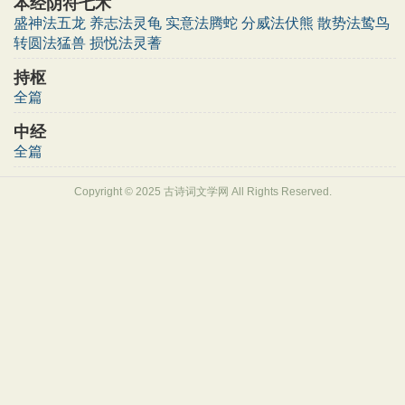
本经阴符七术
盛神法五龙
养志法灵龟
实意法腾蛇
分威法伏熊
散势法鸷鸟
转圆法猛兽
损悦法灵蓍
持枢
全篇
中经
全篇
Copyright © 2025 古诗词文学网 All Rights Reserved.