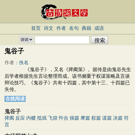
首页
诗文
作者
名句
典籍
成语
鬼谷子
作者：
佚名
《鬼谷子》，又名《捭阖策》。据传是由鬼谷先生
后学者根据先生言论整理而成。该书侧重于权谋策略及言谈
辩论技巧。《鬼谷子》共有十四篇，其中第十三、十四篇已
失传。
在线阅读
鬼谷子
捭阖
反应
内楗
抵戏
飞箝
忤合
揣篇
摩篇
权篇
谋篇
决篇
符
言